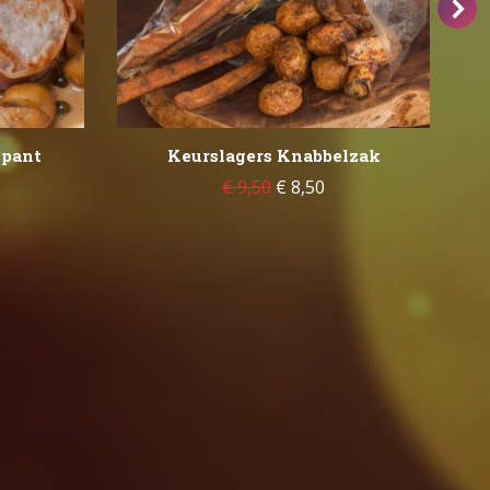
Spant
Keurslagers Knabbelzak
€
9,50
€
8,50