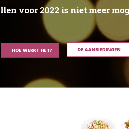
e
l
l
e
n
v
o
o
r
2
0
2
2
i
s
n
i
e
t
m
e
e
r
m
o
DE AANBIEDINGEN
HOE WERKT HET?