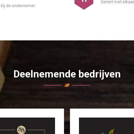
Geniet met elkaar
n bij de ondernemer.
Deelnemende bedrijven