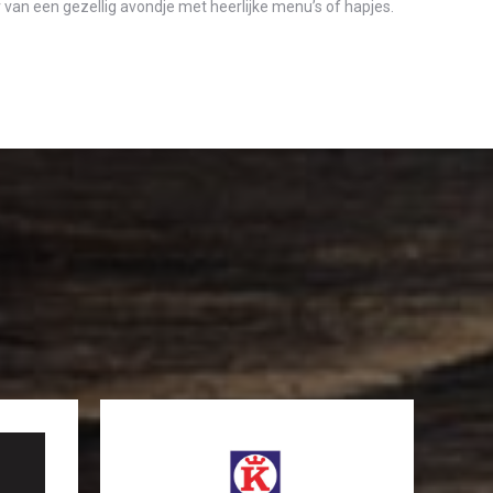
 van een gezellig avondje met heerlijke menu’s of hapjes.