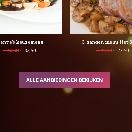
ientje’s keuzemenu
3-gangen menu Het 
€
40,00
€
32,50
€
29,50
€
22,50
ALLE AANBIEDINGEN BEKIJKEN