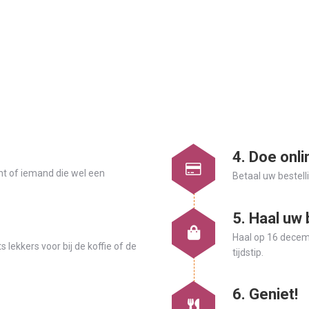
4. Doe onli
nt of iemand die wel een
Betaal uw bestelli
5. Haal uw 
Haal op 16 decem
 lekkers voor bij de koffie of de
tijdstip.
6. Geniet!