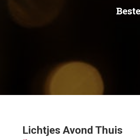
B
e
s
t
Lichtjes Avond Thuis