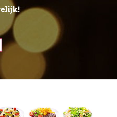
g
e
l
i
j
k
!